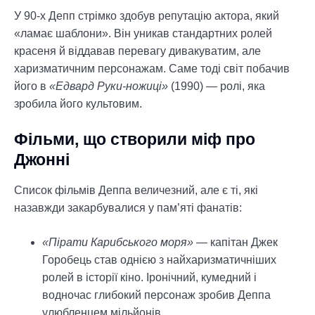
У 90-х Депп стрімко здобув репутацію актора, який
«ламає шаблони». Він уникав стандартних ролей
красеня й віддавав перевагу дивакуватим, але
харизматичним персонажам. Саме тоді світ побачив
його в
«Едвард Руки-ножиці»
(1990) — ролі, яка
зробила його культовим.
Фільми, що створили міф про
Джонні
Список фільмів Деппа величезний, але є ті, які
назавжди закарбувалися у пам’яті фанатів:
«Пірати Карибського моря»
— капітан Джек
Горобець став однією з найхаризматичніших
ролей в історії кіно. Іронічний, кумедний і
водночас глибокий персонаж зробив Деппа
улюбленцем мільйонів.