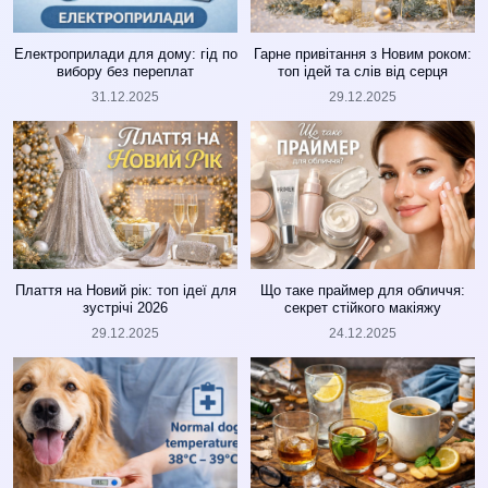
Електроприлади для дому: гід по
Гарне привітання з Новим роком:
вибору без переплат
топ ідей та слів від серця
31.12.2025
29.12.2025
Плаття на Новий рік: топ ідеї для
Що таке праймер для обличчя:
зустрічі 2026
секрет стійкого макіяжу
29.12.2025
24.12.2025