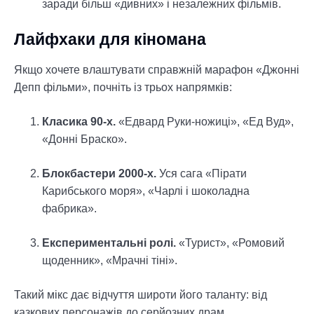
заради більш «дивних» і незалежних фільмів.
Лайфхаки для кіномана
Якщо хочете влаштувати справжній марафон «Джонні
Депп фільми», почніть із трьох напрямків:
Класика 90-х.
«Едвард Руки-ножиці», «Ед Вуд»,
«Донні Браско».
Блокбастери 2000-х.
Уся сага «Пірати
Карибського моря», «Чарлі і шоколадна
фабрика».
Експериментальні ролі.
«Турист», «Ромовий
щоденник», «Мрачні тіні».
Такий мікс дає відчуття широти його таланту: від
казкових персонажів до серйозних драм.