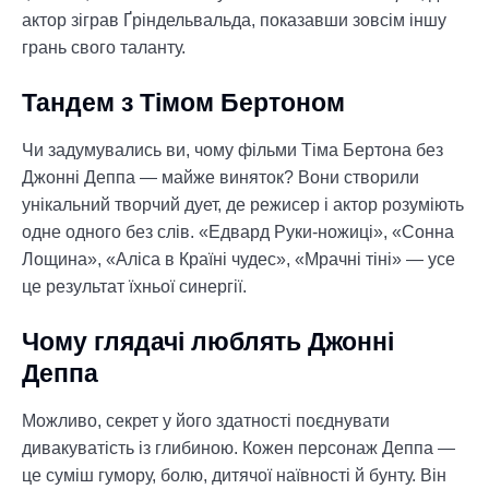
актор зіграв Ґріндельвальда, показавши зовсім іншу
грань свого таланту.
Тандем з Тімом Бертоном
Чи задумувались ви, чому фільми Тіма Бертона без
Джонні Деппа — майже виняток? Вони створили
унікальний творчий дует, де режисер і актор розуміють
одне одного без слів. «Едвард Руки-ножиці», «Сонна
Лощина», «Аліса в Країні чудес», «Мрачні тіні» — усе
це результат їхньої синергії.
Чому глядачі люблять Джонні
Деппа
Можливо, секрет у його здатності поєднувати
дивакуватість із глибиною. Кожен персонаж Деппа —
це суміш гумору, болю, дитячої наївності й бунту. Він