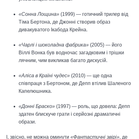
«Сонна Лощина»
(1999) — готичний трилер від
Тіма Бертона, де Джонні створив образ
дивакуватого Ікабода Крейна.
«Чарлі і шоколадна фабрика»
(2005) — його
Віллі Вонка був водночас загадковим і трішки
лячним, чим викликав багато дискусій.
«Аліса в Країні чудес»
(2010) — ще одна
співпраця з Бертоном, де Депп втілив Шаленого
Капелюшника.
«Донні Браско»
(1997) — роль, що довела: Депп
здатен блискуче грати і серйозні драматичні
образи.
І, звісно, не можна оминути
«Фантастичні звірі»
, де