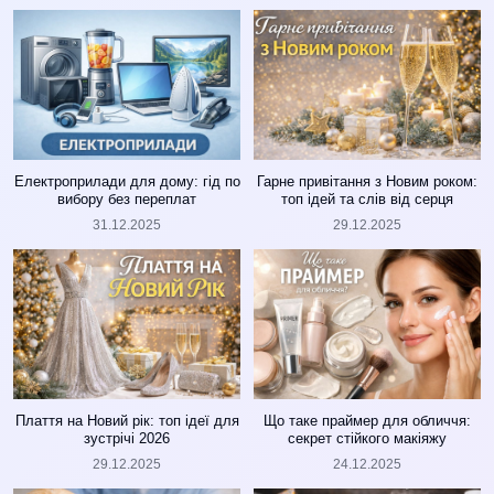
Електроприлади для дому: гід по
Гарне привітання з Новим роком:
вибору без переплат
топ ідей та слів від серця
31.12.2025
29.12.2025
Плаття на Новий рік: топ ідеї для
Що таке праймер для обличчя:
зустрічі 2026
секрет стійкого макіяжу
29.12.2025
24.12.2025