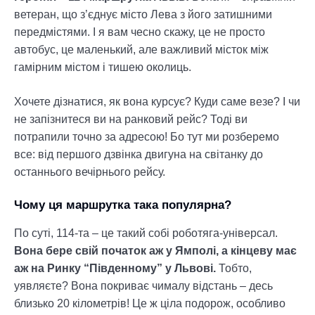
ветеран, що з’єднує місто Лева з його затишними
передмістями. І я вам чесно скажу, це не просто
автобус, це маленький, але важливий місток між
гамірним містом і тишею околиць.
Хочете дізнатися, як вона курсує? Куди саме везе? І чи
не запізнитеся ви на ранковий рейс? Тоді ви
потрапили точно за адресою! Бо тут ми розберемо
все: від першого дзвінка двигуна на світанку до
останнього вечірнього рейсу.
Чому ця маршрутка така популярна?
По суті, 114-та – це такий собі роботяга-універсал.
Вона бере свій початок аж у Ямполі, а кінцеву має
аж на Ринку “Південному” у Львові.
Тобто,
уявляєте? Вона покриває чималу відстань – десь
близько 20 кілометрів! Це ж ціла подорож, особливо