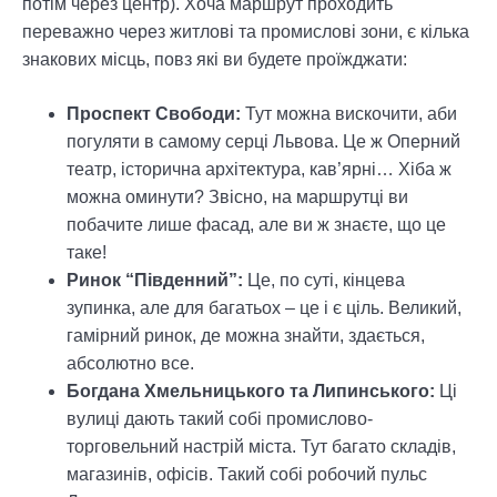
потім через центр). Хоча маршрут проходить
переважно через житлові та промислові зони, є кілька
знакових місць, повз які ви будете проїжджати:
Проспект Свободи:
Тут можна вискочити, аби
погуляти в самому серці Львова. Це ж Оперний
театр, історична архітектура, кав’ярні… Хіба ж
можна оминути? Звісно, на маршрутці ви
побачите лише фасад, але ви ж знаєте, що це
таке!
Ринок “Південний”:
Це, по суті, кінцева
зупинка, але для багатьох – це і є ціль. Великий,
гамірний ринок, де можна знайти, здається,
абсолютно все.
Богдана Хмельницького та Липинського:
Ці
вулиці дають такий собі промислово-
торговельний настрій міста. Тут багато складів,
магазинів, офісів. Такий собі робочий пульс