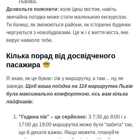
Львова.
Дозвольте пояснити:
коли їдеш містом, навіть
звичайна поїздка може стати маленькою екскурсією.
Ти бачиш, як змінюються райони, як історичні будинки
чергуються з новобудовами. Це ж і є життя міста, яке
вирує навколо тебе.
Кілька порад від досвідченого
пасажира
Я знаю, як це буває: сів у маршрутку, а там… ну, як
завжди.
Щоб ваша поїздка на 114 маршрутка Львів
була максимально комфортною, ось вам кілька
лайфхаків:
“Година пік” – це серйозно:
З 7:30 до 9:00 і з
17:00 до 19:00 маршрутка може бути “забита” так,
що й дихати важко. Якщо можете, плануйте