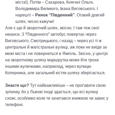
міста!). Потім – Сахарова, Княгині Ольги,
Володимира Великого, Івана Виговського. І
нарешті –
Ринок “Південний”
. Отакий довгий
шлях, чесно кажучи!
Але є ще й зворотний шлях, звісно. І там теж свої
нюанси. З “Південного” автобус повертає через
Виговського, Смотрицького, і назад – через усі ті ж
центральні й магістральні вулиці, аж поки не виїде за
межі міста і не повернеться в Ямпіль. Звісно, у центрі
на зворотному шляху маршрутка може йти трохи
іншими вуличками, наприклад, через вулицю
Коперника, але загальний кістяк шляху зберігається.
Знаєте що?
Тут найважливіше – не проґавити свою
зупинку, бо у Львові іноді здається, що всі вулиці
схожі, особливо коли ти зачитався книжкою чи завис у
телефоні.