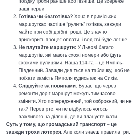
поїздку трохи раніше або пізніше. Це збереже
ваші нерви.
Готівка чи безготівка?
Хоча в приміських
маршрутках частіше “рулить” готівка, завжди
майте при собі дрібні гроші. Це значно
прискорить процес оплати, і водієві буде легше.
Не плутайте маршрути:
У Львові багато
маршрутів, які мають схожі номери або їдуть
схожими вулицями. Наша 114-та – це Ямпіль-
Південний. Завжди дивіться на табличку, щоб не
поїхати замість Ямполя кудись аж на Сихів.
Слідкуйте за новинами:
Буває, що через
ремонти доріг маршрут можуть тимчасово
змінити. Хто попереджений, той озброєний, чи не
так? Перевірте, чи не відбулось чогось
важливого на ділянці, де ви плануєте їхати.
Суть у тому, що громадський транспорт – це
завжди трохи лотерея
. Але коли знаєш правила гри,