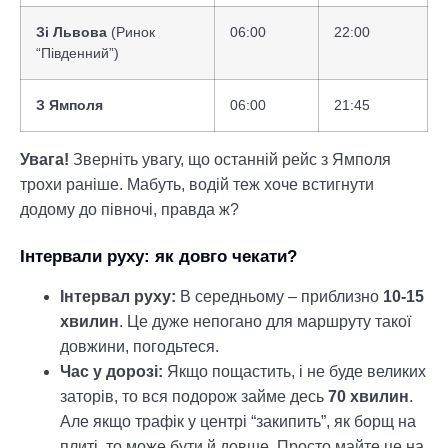
Зі Львова
(Ринок
06:00
22:00
“Південний”)
З Ямполя
06:00
21:45
Увага!
Зверніть увагу, що останній рейс з Ямполя
трохи раніше. Мабуть, водій теж хоче встигнути
додому до півночі, правда ж?
Інтервали руху: як довго чекати?
Інтервал руху:
В середньому – приблизно
10-15
хвилин
. Це дуже непогано для маршруту такої
довжини, погодьтеся.
Час у дорозі:
Якщо пощастить, і не буде великих
заторів, то вся подорож займе десь
70 хвилин
.
Але якщо трафік у центрі “закипить”, як борщ на
плиті, то може бути й довше. Просто майте це на