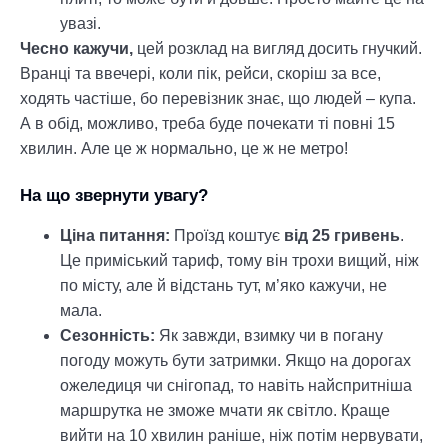
увазі.
Чесно кажучи,
цей розклад на вигляд досить гнучкий.
Вранці та ввечері, коли пік, рейси, скоріш за все,
ходять частіше, бо перевізник знає, що людей – купа.
А в обід, можливо, треба буде почекати ті повні 15
хвилин. Але це ж нормально, це ж не метро!
На що звернути увагу?
Ціна питання:
Проїзд коштує
від 25 гривень
.
Це приміський тариф, тому він трохи вищий, ніж
по місту, але й відстань тут, м’яко кажучи, не
мала.
Сезонність:
Як завжди, взимку чи в погану
погоду можуть бути затримки. Якщо на дорогах
ожеледиця чи снігопад, то навіть найспритніша
маршрутка не зможе мчати як світло. Краще
вийти на 10 хвилин раніше, ніж потім нервувати,