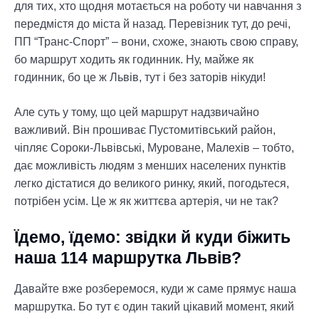
для тих, хто щодня мотається на роботу чи навчання з
передмістя до міста й назад. Перевізник тут, до речі,
ПП “Транс-Спорт” – вони, схоже, знають свою справу,
бо маршрут ходить як годинник. Ну, майже як
годинник, бо це ж Львів, тут і без заторів нікуди!
Але суть у тому, що цей маршрут надзвичайно
важливий. Він прошиває Пустомитівський район,
чіпляє Сороки-Львівські, Муроване, Малехів – тобто,
дає можливість людям з менших населених пунктів
легко дістатися до великого ринку, який, погодьтеся,
потрібен усім. Це ж як життєва артерія, чи не так?
Їдемо, їдемо: звідки й куди біжить
наша
114 маршрутка Львів
?
Давайте вже розберемося, куди ж саме прямує наша
маршрутка. Бо тут є один такий цікавий момент, який