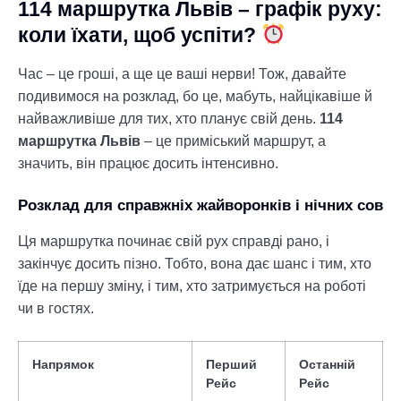
114 маршрутка Львів – графік руху:
коли їхати, щоб успіти?
Час – це гроші, а ще це ваші нерви! Тож, давайте
подивимося на розклад, бо це, мабуть, найцікавіше й
найважливіше для тих, хто планує свій день.
114
маршрутка Львів
– це приміський маршрут, а
значить, він працює досить інтенсивно.
Розклад для справжніх жайворонків і нічних сов
Ця маршрутка починає свій рух справді рано, і
закінчує досить пізно. Тобто, вона дає шанс і тим, хто
їде на першу зміну, і тим, хто затримується на роботі
чи в гостях.
Напрямок
Перший
Останній
Рейс
Рейс