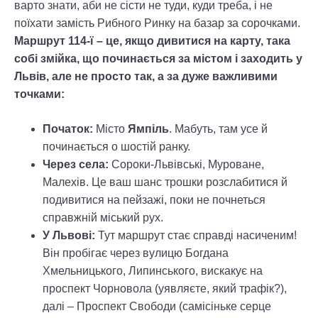
варто знати, аби не сісти не туди, куди треба, і не
поїхати замість Рибного Ринку на базар за сорочками.
Маршрут 114-ї – це, якщо дивитися на карту, така
собі змійка, що починається за містом і заходить у
Львів, але не просто так, а за дуже важливими
точками:
Початок:
Місто
Ямпіль
. Мабуть, там усе й
починається о шостій ранку.
Через села:
Сороки-Львівські, Муроване,
Малехів. Це ваш шанс трошки розслабитися й
подивитися на пейзажі, поки не почнеться
справжній міський рух.
У Львові:
Тут маршрут стає справді насиченим!
Він пробігає через вулицю Богдана
Хмельницького, Липинського, вискакує на
проспект Чорновола (уявляєте, який трафік?),
далі – Проспект Свободи (самісіньке серце