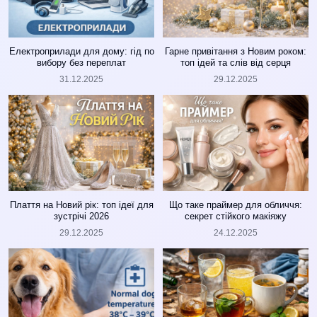
Електроприлади для дому: гід по
Гарне привітання з Новим роком:
вибору без переплат
топ ідей та слів від серця
31.12.2025
29.12.2025
Плаття на Новий рік: топ ідеї для
Що таке праймер для обличчя:
зустрічі 2026
секрет стійкого макіяжу
29.12.2025
24.12.2025