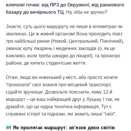
ключові точки: від ЛРЗ до Окружної, від ранкового
базару до вечірнього ТЦ
. Ну, хіба не зручно?
Знаєте, суть цього маршруту не лише в кілометрах чи
хвилинах. Це ж живий організм! Вона проходить повз
три найбільші ринки (Новий, Центральний, Північний),
оминає купу лікарень і медичних закладів (о, як це
важливо, коли треба швидко до лікаря!), та пронизує
райони, де кипить студентське життя.
Отже, якщо ви новенький у місті, або просто хочете
“прокачати” свої знання про місцевий транспорт,
сідайте зручніше. Дозвольте пояснити, чому 12-й
маршрут – це ваш найкращий друг у Луцьку. І так, не
думайте, що це нудна технічна інформація. Тут є
справжні історії та підказки, які знають лише “свої”.
Як пролягає маршрут: зв’язок двох світів