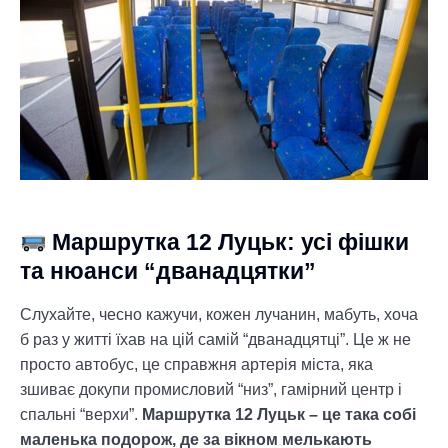
Маршрутка 12 Луцьк: усі фішки
та нюанси “дванадцятки”
Слухайте, чесно кажучи, кожен лучанин, мабуть, хоча
б раз у житті їхав на цій самій “дванадцятці”. Це ж не
просто автобус, це справжня артерія міста, яка
зшиває докупи промисловий “низ”, гамірний центр і
спальні “верхи”.
Маршрутка 12 Луцьк – це така собі
маленька подорож, де за вікном мелькають