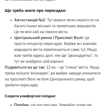
Що треба знати про пересадки:
Автостанція №2:
Тут можна легко пересісти на
багато інших міських та приміських маршрутів.
Це як міні-хаб на півночі міста.
Центральний ринок / Проспект Волі:
Це
просто епіцентр пересадок. Майже всі ключові
маршрути міста перетинаються саме тут. Якщо
вам треба кудись далі, ніж їде “дванадцятка”, то
тут ви знайдете свій варіант.
Подивіться на це так:
12-ка – це “спина” міста. Якщо
треба поїхати “впоперек”, ви майже завжди опинитеся
на проспекті Волі чи біля Центрального ринку, щоб
зробити пересадку.
Секрети комфортної поїздки:
Пробки:
ще раз про них. Уникайте годин пік