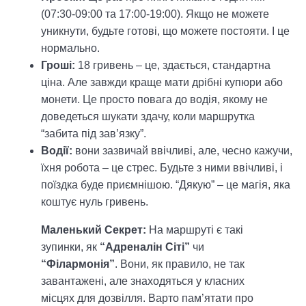
(07:30-09:00 та 17:00-19:00). Якщо не можете
уникнути, будьте готові, що можете постояти. І це
нормально.
Гроші:
18 гривень – це, здається, стандартна
ціна. Але завжди краще мати дрібні купюри або
монети. Це просто повага до водія, якому не
доведеться шукати здачу, коли маршрутка
“забита під зав’язку”.
Водії:
вони зазвичай ввічливі, але, чесно кажучи,
їхня робота – це стрес. Будьте з ними ввічливі, і
поїздка буде приємнішою. “Дякую” – це магія, яка
коштує нуль гривень.
Маленький Секрет:
На маршруті є такі
зупинки, як
“Адреналін Сіті”
чи
“Філармонія”
. Вони, як правило, не так
завантажені, але знаходяться у класних
місцях для дозвілля. Варто пам’ятати про