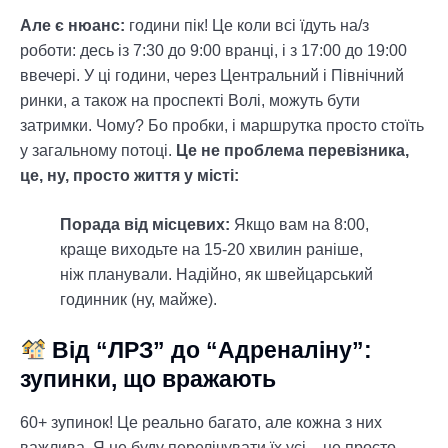
Але є нюанс:
години пік! Це коли всі їдуть на/з
роботи: десь із 7:30 до 9:00 вранці, і з 17:00 до 19:00
ввечері. У ці години, через Центральний і Північний
ринки, а також на проспекті Волі, можуть бути
затримки. Чому? Бо пробки, і маршрутка просто стоїть
у загальному потоці.
Це не проблема перевізника,
це, ну, просто життя у місті:
Порада від місцевих:
Якщо вам на 8:00,
краще виходьте на 15-20 хвилин раніше,
ніж планували. Надійно, як швейцарський
годинник (ну, майже).
Від “ЛРЗ” до “Адреналіну”:
зупинки, що вражають
60+ зупинок! Це реально багато, але кожна з них
важлива. Я не буду перелічувати їх усі – це просто