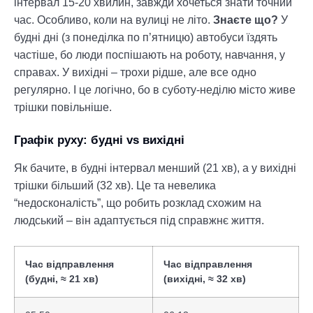
інтервал 15-20 хвилин, завжди хочеться знати точний
час. Особливо, коли на вулиці не літо.
Знаєте що?
У
будні дні (з понеділка по п’ятницю) автобуси їздять
частіше, бо люди поспішають на роботу, навчання, у
справах. У вихідні – трохи рідше, але все одно
регулярно. І це логічно, бо в суботу-неділю місто живе
трішки повільніше.
Графік руху: будні vs вихідні
Як бачите, в будні інтервал менший (21 хв), а у вихідні
трішки більший (32 хв). Це та невелика
“недосконалість”, що робить розклад схожим на
людський – він адаптується під справжнє життя.
Час відправлення
Час відправлення
(будні, ≈ 21 хв)
(вихідні, ≈ 32 хв)