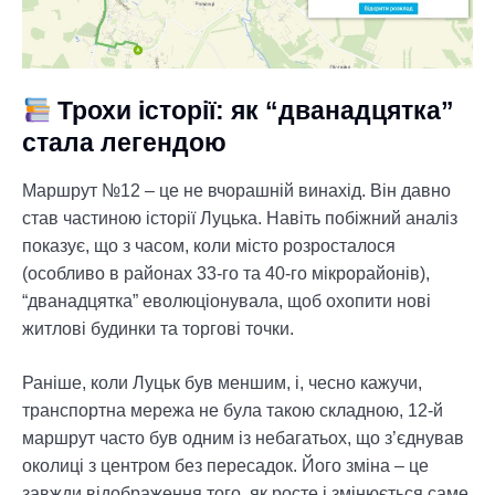
Трохи історії: як “дванадцятка”
стала легендою
Маршрут №12 – це не вчорашній винахід. Він давно
став частиною історії Луцька. Навіть побіжний аналіз
показує, що з часом, коли місто розросталося
(особливо в районах 33-го та 40-го мікрорайонів),
“дванадцятка” еволюціонувала, щоб охопити нові
житлові будинки та торгові точки.
Раніше, коли Луцьк був меншим, і, чесно кажучи,
транспортна мережа не була такою складною, 12-й
маршрут часто був одним із небагатьох, що з’єднував
околиці з центром без пересадок. Його зміна – це
завжди відображення того, як росте і змінюється саме