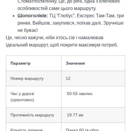
Стоматполіклініку. Це, до речі, одна з ключових
особливостей саме цього маршруту.
Шопоголіків:
ТЦ “Глобус”, Експрес Там-Там, три
ринки. Вийшов, закупився, поїхав далі. Зручніше
не буває!
Це, чесно кажучи, ніби хтось сів і намалював
ідеальний маршрут, щоб покрити максимум потреб.
Параметр
Значення
Номер маршруту
12
Час у дорозі
50-55 хвилин
(орієнтовно)
Протяжність маршруту
19.77 км
Кількість зупинок
Понад 60 (в обох