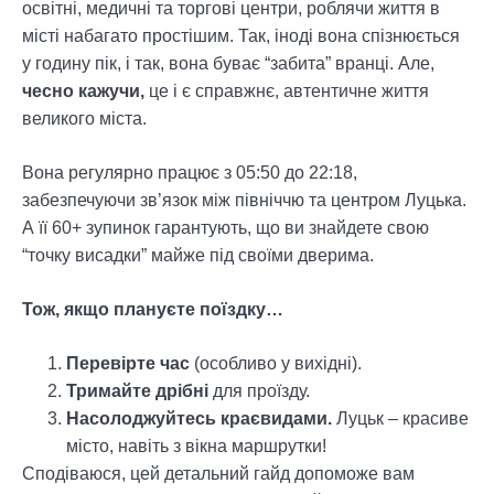
освітні, медичні та торгові центри, роблячи життя в
місті набагато простішим. Так, іноді вона спізнюється
у годину пік, і так, вона буває “забита” вранці. Але,
чесно кажучи,
це і є справжнє, автентичне життя
великого міста.
Вона регулярно працює з 05:50 до 22:18,
забезпечуючи зв’язок між північчю та центром Луцька.
А її 60+ зупинок гарантують, що ви знайдете свою
“точку висадки” майже під своїми дверима.
Тож, якщо плануєте поїздку…
Перевірте час
(особливо у вихідні).
Тримайте дрібні
для проїзду.
Насолоджуйтесь краєвидами.
Луцьк – красиве
місто, навіть з вікна маршрутки!
Сподіваюся, цей детальний гайд допоможе вам