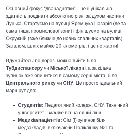
Основний фокус “дванадцятки” – це її унікальна
здатність поєднати абсолютно різні за духом частини
Луцька. Стартуємо на вулиці Яремчука Назарія (де та
сама тиша промислової зони) і фінішуємо на вулиці
Окружній (вже ближче до нових спальних кварталів).
Загалом, шлях майже 20 кілометрів, і це не жарти!
Вдумайтесь: по дорозі можна вийти біля
Тубдиспансеру
чи
Міської лікарні
, а за кілька
зупинок вже опинитися в самому серці міста, біля
Центрального ринку
чи
СНУ
. Це просто ідеальний
маршрут для:
Студентів:
Педагогічний коледж, СНУ, Технічний
університет –
майже
всі на одній лінії.
Медиків/пацієнтів:
Сім (!) зупинок біля
медзакладів, включаючи Поліклініку №1 та