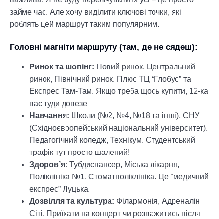
займе час. Але хочу виділити ключові точки, які
роблять цей маршрут таким популярним.
Головні магніти маршруту (там, де не сядеш):
Ринок та шопінг:
Новий ринок, Центральний
ринок, Північний ринок. Плюс ТЦ “Глобус” та
Експрес Там-Там. Якщо треба щось купити, 12-ка
вас туди довезе.
Навчання:
Школи (№2, №4, №18 та інші), СНУ
(Східноєвропейський національний університет),
Педагогічний коледж, Технікум. Студентський
трафік тут просто шалений!
Здоров’я:
Тубдиспансер, Міська лікарня,
Поліклініка №1, Стоматполіклініка. Це “медичний
експрес” Луцька.
Дозвілля та культура:
Філармонія, Адреналін
Сіті. Приїхати на концерт чи розважитись після