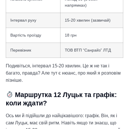
напрямках)
Інтервал руху
15-20 хвилин (зазвичай)
Вартість проїзду
18 грн
Перевізник
ТОВ ВТП “Санрайз” ЛТД
Подивіться, інтервал 15-20 хвилин. Це ж не так і
багато, правда? Але тут є нюанс, про який я розповім
пізніше.
Маршрутка 12 Луцьк та графік:
коли ждати?
Ось ми й підійшли до найцікавішого: графік. Він, як і
сам Луцьк, має свій ритм. Навіть якщо ти знаєш, що