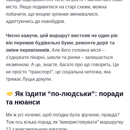
місто. Якщо подивитися на старі схеми, можна
побачити, що кінцеві зупинки змінювалися,
адаптуючись до новобудов.
Чесно кажучи, цей маршрут вистояв не один рік:
він пережив будівельні буми, ремонти доріг та
зміни перевізників.
Але його головна місія –
з’єднувати лікарні, школи та ринки – залишається
незмінною. А це, знаєте, багато про що говорить. Це
не просто “транспорт”, це соціальна ниточка, яка
тримає Луцьк докупи.
Як їздити “по-людськи”: поради
та нюанси
Ми ж усі хочемо, щоб поїздка була зручною, правда?
Тож ось кілька порад, як “використовувати” маршрутку
12 з максимальною вигодою.