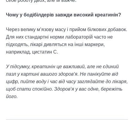
себе роботу двох, але їй важче.
Чому у бодібілдерів завжди високий креатинін?
Через велику м’язову масу і прийом білкових добавок.
Для них стандартні норми лабораторій часто не
підходять, лікарі дивляться на інші маркери,
наприклад, цистатин С.
У підсумку, креатинін це важливий, але не єдиний
пазл у картині вашого здоров’я. Не панікуйте від
цифр, пийте воду і час від часу заглядайте до лікаря,
щоб спати спокійно. Здоров’я у вас одне, бережіть
його.