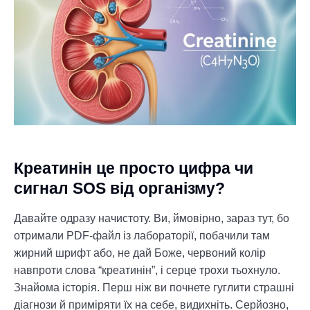
Креатинін це просто цифра чи
сигнал SOS від організму?
Давайте одразу начистоту. Ви, ймовірно, зараз тут, бо
отримали PDF-файл із лабораторії, побачили там
жирний шрифт або, не дай Боже, червоний колір
навпроти слова “креатинін”, і серце трохи тьохнуло.
Знайома історія. Перш ніж ви почнете гуглити страшні
діагнози й приміряти їх на себе, видихніть. Серйозно,