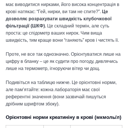
має виводитися нирками, його висока концентрація в
крові натякає: “Гей, нирки, ви там не спите?”.
Це
дозволяє розрахувати швидкість клубочкової
фільтрації (ШКФ).
Це складний термін, але суть
проста: це спідометр ваших нирок. Чим вища
швидкість, тим краще вони “ганяють” кров і чистять її.
Проте, не все так однозначно. Орієнтуватися лише на
цифру в бланку – це як судити про погоду, дивлячись
лише на термометр, ігноруючи вітер чи дощ.
Подивіться на таблицю нижче. Це орієнтовні норми,
але пам’ятайте: кожна лабораторія має свої
референтні значення (вони зазвичай пишуться
дрібним шрифтом збоку).
Орієнтовні норми креатиніну в крові (мкмоль/л)