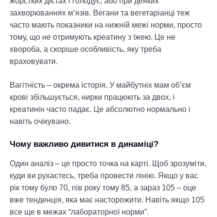
жорстких дієтах і голодує, або при деяких
захворюваннях м’язів. Вегани та вегетаріанці теж
часто мають показники на нижній межі норми, просто
тому, що не отримують креатину з їжею. Це не
хвороба, а скоріше особливість, яку треба
враховувати.
Вагітність – окрема історія. У майбутніх мам об’єм
крові збільшується, нирки працюють за двох, і
креатинін часто падає. Це абсолютно нормально і
навіть очікувано.
Чому важливо дивитися в динаміці?
Один аналіз – це просто точка на карті. Щоб зрозуміти,
куди ви рухаєтесь, треба провести лінію. Якщо у вас
рік тому було 70, пів року тому 85, а зараз 105 – оце
вже тенденція, яка має насторожити. Навіть якщо 105
все ще в межах “лабораторної норми”.