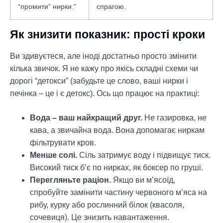
“промити” нирки.”
спрагою.
Як знизити показник: прості кроки
Ви здивуєтеся, але іноді достатньо просто змінити
кілька звичок. Я не кажу про якісь складні схеми чи
дорогі “детокси” (забудьте це слово, ваші нирки і
печінка – це і є детокс). Ось що працює на практиці:
Вода – ваш найкращий друг.
Не газировка, не
кава, а звичайна вода. Вона допомагає ниркам
фільтрувати кров.
Менше солі.
Сіль затримує воду і підвищує тиск.
Високий тиск б’є по нирках, як боксер по груші.
Перегляньте раціон.
Якщо ви м’ясоїд,
спробуйте замінити частину червоного м’яса на
рибу, курку або рослинний білок (квасоля,
сочевиця). Це знизить навантаження.