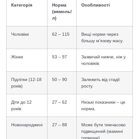
Категорія
Норма
Особливості
(мкмоль/
л)
Чоловіки
62 – 115
Вищі норми через
більшу м’язову масу.
Жінки
53 – 97
Зазвичай нижче, ніж у
чоловіків.
Підлітки (12-18
50 – 90
Залежить від стадії
років)
росту.
Діти до 12
27 – 62
Низькі показники – це
років
норма.
Новонароджені
27 – 88
Може бути тимчасово
підвищений (мамині
гормони).