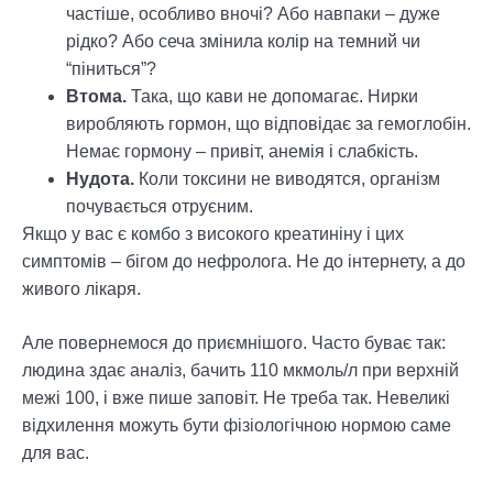
частіше, особливо вночі? Або навпаки – дуже
рідко? Або сеча змінила колір на темний чи
“піниться”?
Втома.
Така, що кави не допомагає. Нирки
виробляють гормон, що відповідає за гемоглобін.
Немає гормону – привіт, анемія і слабкість.
Нудота.
Коли токсини не виводятся, організм
почувається отруєним.
Якщо у вас є комбо з високого креатиніну і цих
симптомів – бігом до нефролога. Не до інтернету, а до
живого лікаря.
Але повернемося до приємнішого. Часто буває так:
людина здає аналіз, бачить 110 мкмоль/л при верхній
межі 100, і вже пише заповіт. Не треба так. Невеликі
відхилення можуть бути фізіологічною нормою саме
для вас.