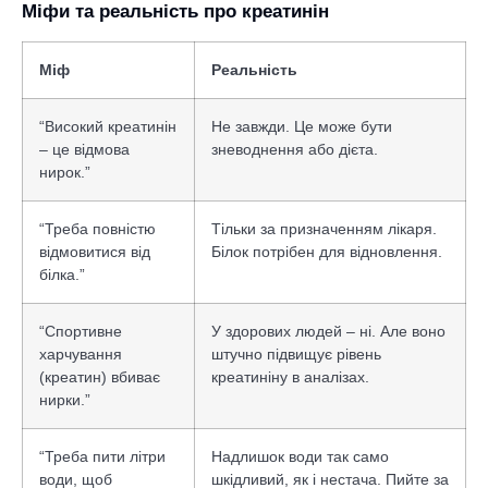
Міфи та реальність про креатинін
Міф
Реальність
“Високий креатинін
Не завжди. Це може бути
– це відмова
зневоднення або дієта.
нирок.”
“Треба повністю
Тільки за призначенням лікаря.
відмовитися від
Білок потрібен для відновлення.
білка.”
“Спортивне
У здорових людей – ні. Але воно
харчування
штучно підвищує рівень
(креатин) вбиває
креатиніну в аналізах.
нирки.”
“Треба пити літри
Надлишок води так само
води, щоб
шкідливий, як і нестача. Пийте за