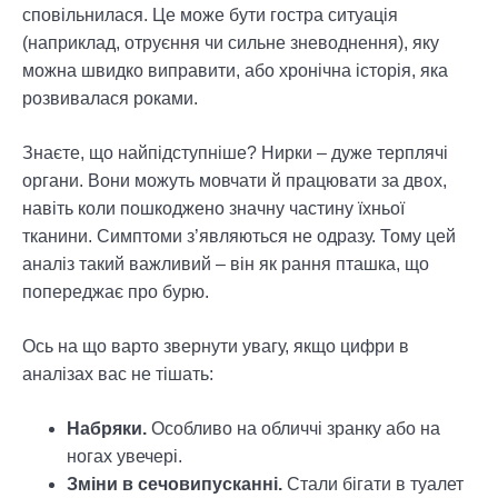
сповільнилася. Це може бути гостра ситуація
(наприклад, отруєння чи сильне зневоднення), яку
можна швидко виправити, або хронічна історія, яка
розвивалася роками.
Знаєте, що найпідступніше? Нирки – дуже терплячі
органи. Вони можуть мовчати й працювати за двох,
навіть коли пошкоджено значну частину їхньої
тканини. Симптоми з’являються не одразу. Тому цей
аналіз такий важливий – він як рання пташка, що
попереджає про бурю.
Ось на що варто звернути увагу, якщо цифри в
аналізах вас не тішать:
Набряки.
Особливо на обличчі зранку або на
ногах увечері.
Зміни в сечовипусканні.
Стали бігати в туалет