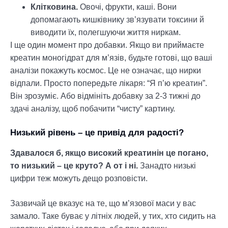
Клітковина.
Овочі, фрукти, каші. Вони
допомагають кишківнику зв’язувати токсини й
виводити їх, полегшуючи життя ниркам.
І ще один момент про добавки. Якщо ви приймаєте
креатин моногідрат для м’язів, будьте готові, що ваші
аналізи покажуть космос. Це не означає, що нирки
відпали. Просто попередьте лікаря: “Я п’ю креатин”.
Він зрозуміє. Або відмініть добавку за 2-3 тижні до
здачі аналізу, щоб побачити “чисту” картину.
Низький рівень – це привід для радості?
Здавалося б, якщо високий креатинін це погано,
то низький – це круто? А от і ні.
Занадто низькі
цифри теж можуть дещо розповісти.
Зазвичай це вказує на те, що м’язової маси у вас
замало. Таке буває у літніх людей, у тих, хто сидить на