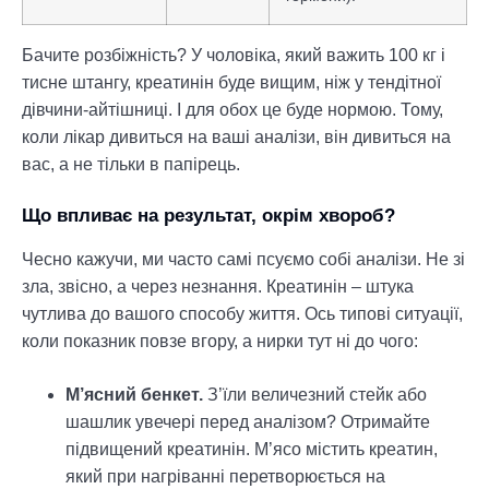
Бачите розбіжність? У чоловіка, який важить 100 кг і
тисне штангу, креатинін буде вищим, ніж у тендітної
дівчини-айтішниці. І для обох це буде нормою. Тому,
коли лікар дивиться на ваші аналізи, він дивиться на
вас, а не тільки в папірець.
Що впливає на результат, окрім хвороб?
Чесно кажучи, ми часто самі псуємо собі аналізи. Не зі
зла, звісно, а через незнання. Креатинін – штука
чутлива до вашого способу життя. Ось типові ситуації,
коли показник повзе вгору, а нирки тут ні до чого:
М’ясний бенкет.
З’їли величезний стейк або
шашлик увечері перед аналізом? Отримайте
підвищений креатинін. М’ясо містить креатин,
який при нагріванні перетворюється на