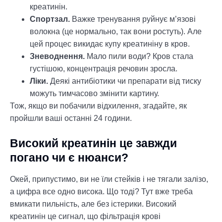
креатинін.
Спортзал.
Важке тренування руйнує м’язові
волокна (це нормально, так вони ростуть). Але
цей процес викидає купу креатиніну в кров.
Зневоднення.
Мало пили води? Кров стала
густішою, концентрація речовин зросла.
Ліки.
Деякі антибіотики чи препарати від тиску
можуть тимчасово змінити картину.
Тож, якщо ви побачили відхилення, згадайте, як
пройшли ваші останні 24 години.
Високий креатинін це завжди
погано чи є нюанси?
Окей, припустимо, ви не їли стейків і не тягали залізо,
а цифра все одно висока. Що тоді? Тут вже треба
вмикати пильність, але без істерики. Високий
креатинін це сигнал, що фільтрація крові