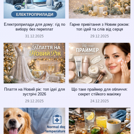
Електроприлади для дому: гід по
Гарне привітання з Новим роком:
вибору без переплат
топ ідей та слів від серця
31.12.2025
29.12.2025
Плаття на Новий рік: топ ідеї для
Що таке праймер для обличчя:
зустрічі 2026
секрет стійкого макіяжу
29.12.2025
24.12.2025