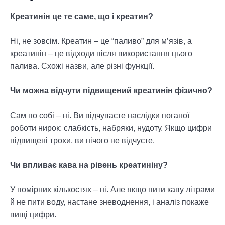
Креатинін це те саме, що і креатин?
Ні, не зовсім. Креатин – це “паливо” для м’язів, а
креатинін – це відходи після використання цього
палива. Схожі назви, але різні функції.
Чи можна відчути підвищений креатинін фізично?
Сам по собі – ні. Ви відчуваєте наслідки поганої
роботи нирок: слабкість, набряки, нудоту. Якщо цифри
підвищені трохи, ви нічого не відчуєте.
Чи впливає кава на рівень креатиніну?
У помірних кількостях – ні. Але якщо пити каву літрами
й не пити воду, настане зневоднення, і аналіз покаже
вищі цифри.