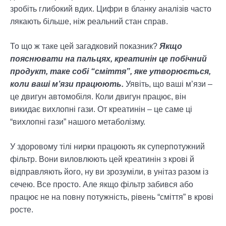
зробіть глибокий вдих. Цифри в бланку аналізів часто
лякають більше, ніж реальний стан справ.
То що ж таке цей загадковий показник?
Якщо
пояснювати на пальцях, креатинін це побічний
продукт, таке собі “сміття”, яке утворюється,
коли ваші м’язи працюють.
Уявіть, що ваші м’язи –
це двигун автомобіля. Коли двигун працює, він
викидає вихлопні гази. От креатинін – це саме ці
“вихлопні гази” нашого метаболізму.
У здоровому тілі нирки працюють як суперпотужний
фільтр. Вони виловлюють цей креатинін з крові й
відправляють його, ну ви зрозуміли, в унітаз разом із
сечею. Все просто. Але якщо фільтр забився або
працює не на повну потужність, рівень “сміття” в крові
росте.